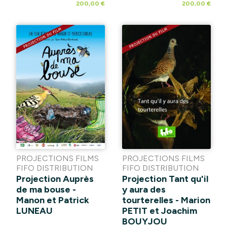
200,00 €
200,00 €
PROJECTIONS FILMS
PROJECTIONS FILMS
FIFO DISTRIBUTION
FIFO DISTRIBUTION
Projection Auprès
Projection Tant qu'il
de ma bouse -
y aura des
Manon et Patrick
tourterelles - Marion
LUNEAU
PETIT et Joachim
BOUYJOU