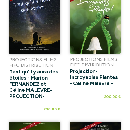
PROJECTIONS FILMS
PROJECTIONS FILMS
FIFO DISTRIBUTION
FIFO DISTRIBUTION
Projection-
Tant qu'il y aura des
Incroyables Plantes
étoiles - Marion
- Céline Malèvre -
FERNANDEZ et
Céline MALEVRE-
PROJECTION-
200,00 €
200,00 €