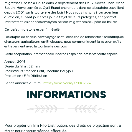
migratrice), basée à Chizé dans le département des Deux-Sèvres. Jean-Marie
Boutin, Hervé Lormée et Cyril Eraud chercheurs dans ce laboratoire travaillent
depuis 2001 sur la tourterelle des bois ! Nous vous invitons à partager leur
quotidien, suivant jour après jour le trajet de leurs protégées, analysant et
interprétant les données envoyées par ces migratrices équipées de balises.
Ce trajet migratoire est enfin révélé !
Les étapes de ce fascinant voyage sont l'occasion de rencontres : scientifiques,
chasseurs, agriculteurs, ornithologues, nous communiquent la passion qu’ils
entretiennent avec la tourterelle des bois.
Cette coopération internationale incarne l’espoir de préserver cette espèce.
Année : 2016
Durée du film : 52 min
Réalisateurs : Marion Petit, Joachim Bouyjou
Production : Fifo Ditribution
Bande annonce du film :
https://vimeo.com/173907667
INFORMATIONS
Pour projeter un film Fifo Distribution, des droits de projection sont à 
régler pour chaque séance effectuée. 