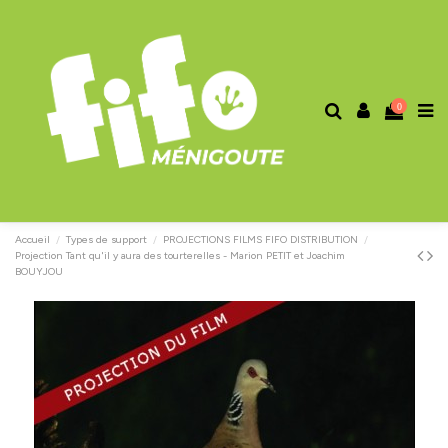
0
Accueil
Types de support
PROJECTIONS FILMS FIFO DISTRIBUTION
Projection Tant qu'il y aura des tourterelles - Marion PETIT et Joachim
BOUYJOU