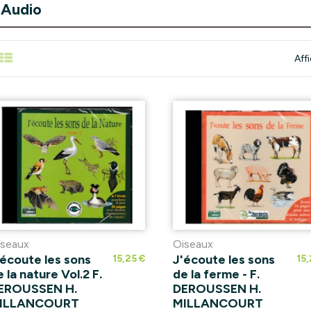
Audio
Aff
iseaux
Oiseaux
'écoute les sons
J'écoute les sons
15,25 €
15,
 la nature Vol.2 F.
de la ferme - F.
EROUSSEN H.
DEROUSSEN H.
ILLANCOURT
MILLANCOURT