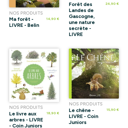
Forêt des
24,90 €
Landes de
NOS PRODUITS
Gascogne,
Ma forêt -
14,90 €
une nature
LIVRE - Belin
secrète -
LIVRE
NOS PRODUITS
NOS PRODUITS
Le chêne -
15,90 €
Le livre aux
18,90 €
LIVRE - Coin
arbres - LIVRE
Juniors
- Coin Juniors