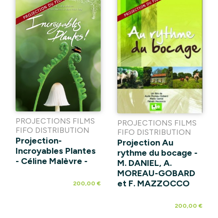
PROJECTIONS FILMS
PROJECTIONS FILMS
FIFO DISTRIBUTION
FIFO DISTRIBUTION
Projection-
Projection Au
Incroyables Plantes
rythme du bocage -
- Céline Malèvre -
M. DANIEL, A.
MOREAU-GOBARD
et F. MAZZOCCO
200,00 €
200,00 €