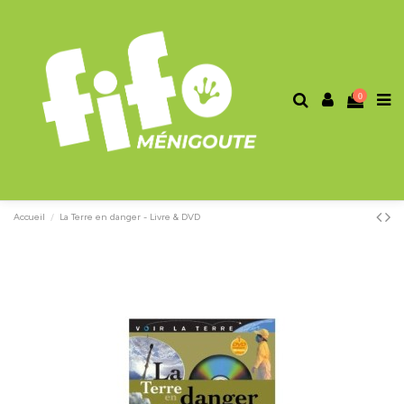
0
Accueil
La Terre en danger - Livre & DVD