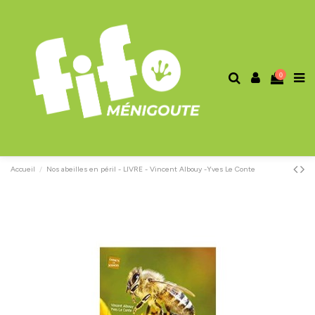
0
Accueil
Nos abeilles en péril - LIVRE - Vincent Albouy -Yves Le Conte