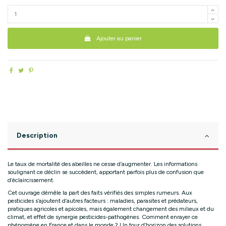
Ajouter au panier
Description
Le taux de mortalité des abeilles ne cesse d’augmenter. Les informations
soulignant ce déclin se succèdent, apportant parfois plus de confusion que
d’éclaircissement.
Cet ouvrage démêle la part des faits vérifiés des simples rumeurs. Aux
pesticides s’ajoutent d’autres facteurs : maladies, parasites et prédateurs,
pratiques agricoles et apicoles, mais également changement des milieux et du
climat, et effet de synergie pesticides-pathogènes. Comment enrayer ce
phénomène en France et dans le monde ? Un tour d’horizon des solutions