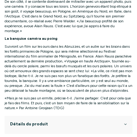
De son côté, il se contente dorénavant de mitrailler avec un appareil photo, puis
une caméra. Il y consacre tous ses loisirs. L’horizon genevois étant trop étriqué à
son goût, il voyage beaucoup, en Pologne, en Amérique du Nord, en Italie, dans
l’Arctique. C’est dans le Grand Nord, au Spitzberg, qu’il tourne son premier
documentaire, co-réalisé avec Pierre Walder. «J’ai beaucoup profité de son
expérience, avoue Alain Rauss. C’est avec lui que j’ai appris à faire du
montage.»
La banquise caméra au poing
Suivront un film sur les ours dans les Abruzzes, et un autre sur les bisons dans
les forêts primaires de Pologne, qui sera même sélectionné au Festival
international du film animalier de Ménigoute, en France. Alain Rauss parachève
actuellement sa dernière production, «Voyage en haute Arctique», tournée au-
delà du cercle polaire, parmi les bœufs musqués et les ours polaires. Un univers
où cet amoureux des grands espaces se sent chez lui: «La ville, ce n’est pas mon
biotope, lâche-t-il. Je ne suis pas non plus un fanatique des forêts. Je préfère la
toundra, la banquise. Il y a une ambiance particulière, on y est seul au monde,
ou presque. J’ai du mal avec la foule.» C’est d’ailleurs pour cette raison qu’il a un
peu délaissé la haute montagne, où se bousculent de plus en plus d’alpinistes.
«Mais je ne suis pas un ermite, précise-t-il. J’aime partager. C’est pour cela que
je fais des films. Et puis, c’est un bon moyen de faire de la sensibilisation sur la
nature.» Par Antoine Grosjean (TDG)
Détails du produit