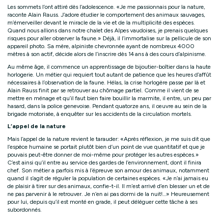
Les sommets l’ont attiré dès l’adolescence. «Je me passionnais pour la nature,
raconte Alain Rauss. J’adore étudier le comportement des animaux sauvages,
m’émerveiller devant le miracle de la vie et de la multiplicité des espèces.
Quand nous allions dans notre chalet des Alpes vaudoises, je prenais quelques
risques pour aller observer la faune.» Déjà, il l’immortalise sur la pellicule de son
appareil photo. Sa mère, alpiniste chevronnée ayant de nombreux 4000
mètres à son actif, décide alors de l’inscrire dès 14 ans à des cours d’alpinisme.
Au même âge, il commence un apprentissage de bijoutier-boîtier dans la haute
horlogerie. Un métier qui requiert tout autant de patience que les heures d’affût
nécessaires à l’observation de la faune. Hélas, la crise horlogère passe par là et
Alain Rauss finit par se retrouver au chômage partiel. Comme il vient de se
mettre en ménage et qu’il faut bien faire bouillir la marmite, il entre, un peu par
hasard, dans la police genevoise. Pendant quatorze ans, il œuvre au sein de la
brigade motorisée, à enquêter sur les accidents de la circulation mortels.
L’appel de la nature
Mais l’appel de la nature revient le tarauder: «Après réflexion, je me suis dit que
l’espèce humaine se portait plutôt bien d’un point de vue quantitatif et que je
pouvais peut-être donner de moi-même pour protéger les autres espèces.»
C’est ainsi qu’il entre au service des gardes de l’environnement, dont il finira
chef. Son métier a parfois mis à l’épreuve son amour des animaux, notamment
quand il s’agit de réguler la population de certaines espèces. «Je n’ai jamais eu
de plaisir à tirer sur des animaux, confie-t-il. Il m’est arrivé d’en blesser un et de
ne pas parvenir à le retrouver. Je n’en ai pas dormi de la nuit!…» Heureusement
pour lui, depuis qu’il est monté en grade, il peut déléguer cette tâche à ses
subordonnés.