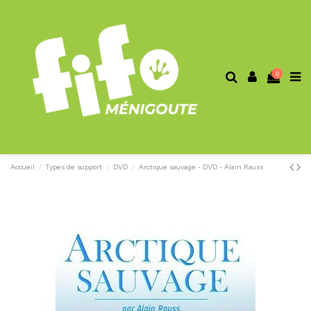
0
Accueil
Types de support
DVD
Arctique sauvage - DVD - Alain Rauss