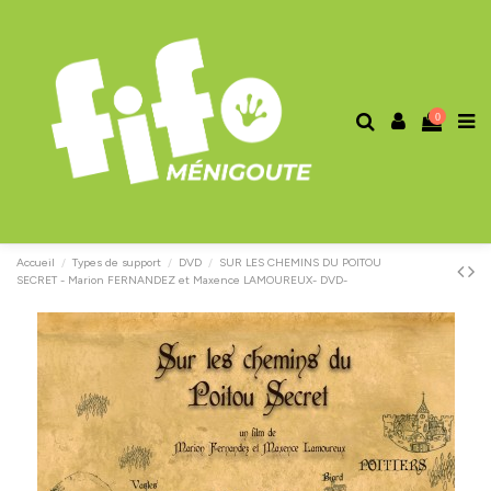
0
Accueil
Types de support
DVD
SUR LES CHEMINS DU POITOU
SECRET - Marion FERNANDEZ et Maxence LAMOUREUX- DVD-