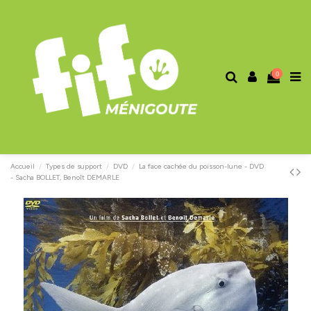
0
Accueil
Types de support
DVD
La face cachée du poisson-lune - DVD
- Sacha BOLLET, Benoît DEMARLE