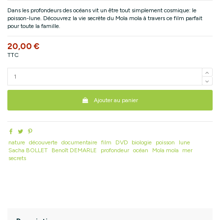
Dans les profondeurs des océans vit un être tout simplement cosmique: le
poisson-lune. Découvrez la vie secrète du Mola mola à travers ce film parfait
pour toute la famille.
20,00 €
TTC
Ajouter au panier
nature
découverte
documentaire
film
DVD
biologie
poisson
lune
Sacha BOLLET
Benoît DEMARLE
profondeur
océan
Mola mola
mer
secrets